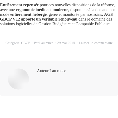
Entièrement repensée
pour ces nouvelles dispositions de la réforme,
avec une
ergonomie inédite
et
moderne
, disponible à la demande en
mode
entièrement hébergé
, gérée et monitorée par nos soins,
AGE
GBCP V12 apporte un véritable renouveau
dans le domaine des
solutions logicielles de Gestion Budgétaire et Comptable Publique.
Catégorie
GBCP
Par
Lau rence
29 mai 2015
Laisser un commentaire
Auteur
Lau rence
Navigation