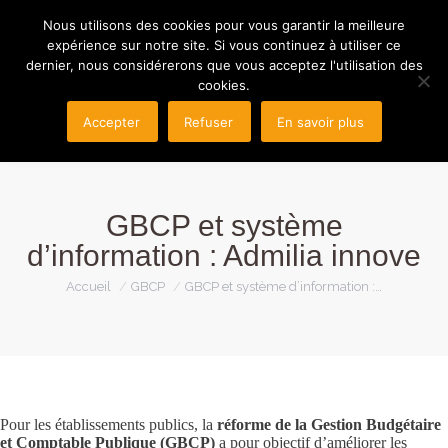
Nous utilisons des cookies pour vous garantir la meilleure
expérience sur notre site. Si vous continuez à utiliser ce
dernier, nous considérerons que vous acceptez l'utilisation des
cookies.
Accepter
Refuser
En savoir plus
GBCP et système
d’information : Admilia innove
Vous êtes ici :
Accueil
GBCP
GBCP et système d’information :…
Pour les établissements publics, la
réforme de la Gestion Budgétaire
et Comptable Publique (GBCP)
a pour objectif d’améliorer les