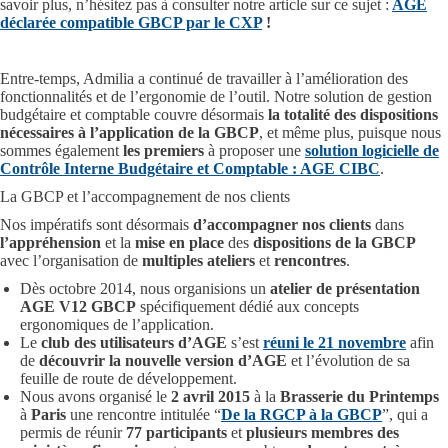
savoir plus, n’hésitez pas à consulter notre article sur ce sujet :
AGE
déclarée compatible GBCP par le CXP
!
Entre-temps, Admilia a continué de travailler à l’amélioration des
fonctionnalités et de l’ergonomie de l’outil. Notre solution de gestion
budgétaire et comptable couvre désormais
la totalité des dispositions
nécessaires à l’application de la GBCP
, et même plus, puisque nous
sommes également
les premiers
à proposer une
solution logicielle de
Contrôle Interne Budgétaire et Comptable : AGE CIBC
.
La GBCP et l’accompagnement de nos clients
Nos impératifs sont désormais
d’accompagner nos clients
dans
l’appréhension
et la
mise en place
des
dispositions de la GBCP
avec l’organisation de
multiples ateliers
et
rencontres
.
Dès octobre 2014, nous organisions un
atelier de présentation
AGE V12 GBCP
spécifiquement dédié aux concepts
ergonomiques de l’application.
Le
club des utilisateurs d’AGE
s’est
réuni le 21 novembre
afin
de
découvrir la nouvelle version d’AGE
et l’évolution de sa
feuille de route de développement.
Nous avons organisé le
2 avril 2015
à la
Brasserie du Printemps
à
Paris
une rencontre intitulée “
De la RGCP à la GBCP
”, qui a
permis de réunir
77 participants
et
plusieurs membres des