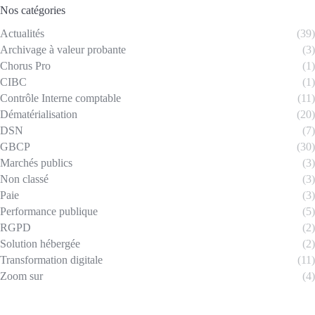
Nos catégories
Actualités
(39)
Archivage à valeur probante
(3)
Chorus Pro
(1)
CIBC
(1)
Contrôle Interne comptable
(11)
Dématérialisation
(20)
DSN
(7)
GBCP
(30)
Marchés publics
(3)
Non classé
(3)
Paie
(3)
Performance publique
(5)
RGPD
(2)
Solution hébergée
(2)
Transformation digitale
(11)
Zoom sur
(4)