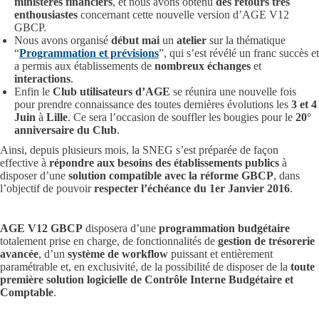
ministères financiers
, et nous avons obtenu
des retours très
enthousiastes
concernant cette nouvelle version d’AGE V12
GBCP.
Nous avons organisé
début mai
un
atelier
sur la thématique
“
Programmation et prévisions
”, qui s’est révélé un franc succès et
a permis aux établissements de
nombreux échanges
et
interactions
.
Enfin le
Club utilisateurs d’AGE
se réunira une nouvelle fois
pour prendre connaissance des toutes dernières évolutions les
3 et 4
Juin
à
Lille
. Ce sera l’occasion de souffler les bougies pour le
20°
anniversaire du Club
.
Ainsi, depuis plusieurs mois, la SNEG s’est préparée de façon
effective à
répondre aux besoins des établissements publics
à
disposer d’une
solution compatible avec la réforme GBCP
, dans
l’objectif de pouvoir
respecter l’échéance du 1er Janvier 2016
.
AGE V12 GBCP
disposera d’une
programmation budgétaire
totalement prise en charge, de fonctionnalités de
gestion de trésorerie
avancée
, d’un
système de workflow
puissant et entièrement
paramétrable et, en exclusivité, de la possibilité de disposer de la
toute
première solution logicielle de Contrôle Interne Budgétaire et
Comptable
.