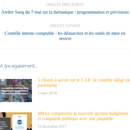
de
ONGLET PRÉCÉDENT
commentaire
Onglet
Atelier Sneg du 7 mai sur la thématique : programmation et prévisions
précédent
ONGLET SUIVANT
Contrôle interne comptable : les démarches et les outils de mise en
Onglet
oeuvre
suivant
A lire également...
5 choses à savoir sur le CAP : le contrôle allégé en
partenariat
1 mars 2018
Mieux comprendre la nouvelle gestion budgétaire
et comptable publique avec une plaquette
10 décembre 2017