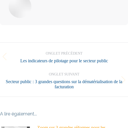
Navigation
de
ONGLET PRÉCÉDENT
commentaire
Onglet
Les indicateurs de pilotage pour le secteur public
précédent
ONGLET SUIVANT
Secteur public : 3 grandes questions sur la dématérialisation de la
Onglet
facturation
suivant
A lire également...
Zoom sur 3 grandes réformes pour les